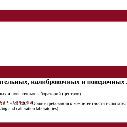
тельных, калибровочных и поверочных л
раны здоровья
К 17025-2009 «Общие требования к компетентности испытател
ng and calibration laboratories)