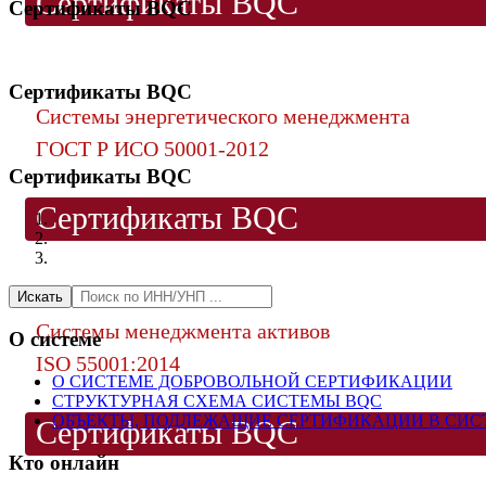
Сертификаты BQC
Сертификаты BQC
Сертификаты BQC
Системы энергетического менеджмента
ГОСТ Р ИСО 50001-2012
Сертификаты BQC
Сертификаты BQC
Искать
Системы менеджмента активов
О системе
ISO 55001:2014
О СИСТЕМЕ ДОБРОВОЛЬНОЙ СЕРТИФИКАЦИИ
СТРУКТУРНАЯ СХЕМА СИСТЕМЫ BQC
ОБЪЕКТЫ, ПОДЛЕЖАЩИЕ СЕРТИФИКАЦИИ В СИС
Сертификаты BQC
Кто онлайн