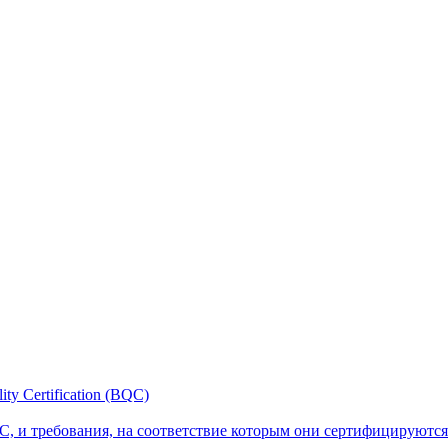
y Certification (BQC)
, и требования, на соответствие которым они сертифицируются