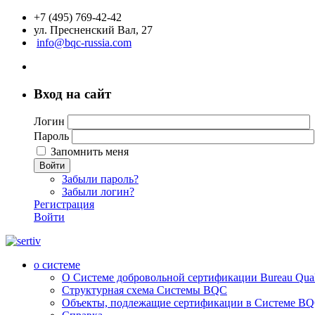
+7 (495) 769-42-42
ул. Пресненский Вал, 27
info@bqc-russia.com
Вход на сайт
Логин
Пароль
Запомнить меня
Войти
Забыли пароль?
Забыли логин?
Регистрация
Войти
о системе
О Системе добровольной сертификации Bureau Qualit
Структурная схема Системы BQC
Объекты, подлежащие сертификации в Системе BQC