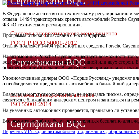
Сертификаты BQC
В Федеральное агентство по техническому регулированию и м
отзыва 14494 транспортных средств автомобилей Porsche Cayen
ФЗ «О техническом регулировании».
Системы энергетического менеджмента
Программа отзыва согласована с Росстандартом.
ГОСТ Р ИСО 50001-2012
Отзыву подлежат 14494 транспортных средства Porsche Cayenne,
На автомобилях Porsche Cayenne существует возможность того,
Сертификаты BQC
возможен выход оси из кронштейна с одной или двух сторон. Е
большего усилия к педали. В таком случае привычная эффекти
Уполномоченные дилеры ООО «Порше Руссланд» уведомят влад
о необходимости предоставить автомобиль в ближайший дилер
Системы менеджмента активов
Владельцы могут самостоятельно, не дожидаясь письма, опреде
связаться с ближайшим дилерским центром и записаться на рем
ISO 55001:2014
На указанных автомобилях проверяется, правильно ли установл
Все ремонтные работы будут осуществляться бесплатно для вла
Сертификаты BQC
Перечень VIN-кодов автомобилей, подлежащих добровольному